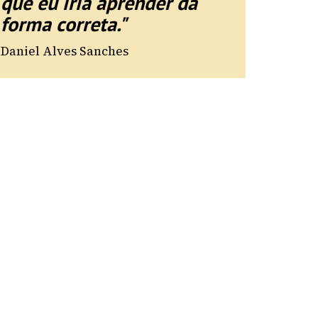
que eu iria aprender da
forma correta."
Daniel Alves Sanches