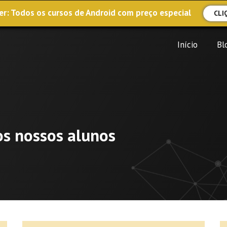
r: Todos os cursos de Android com preço especial
CLI
Início
Bl
os nossos alunos