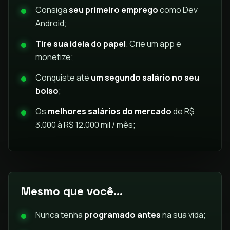
Consiga
seu primeiro emprego
como Dev
Android;
Tire sua ideia do papel
. Crie um app e
monetize;
Conquiste até
um segundo salário no seu
bolso
;
Os
melhores salários do mercado
de R$
3.000 à R$ 12.000 mil / mês;
Mesmo que você...
Nunca tenha
programado antes
na sua vida;