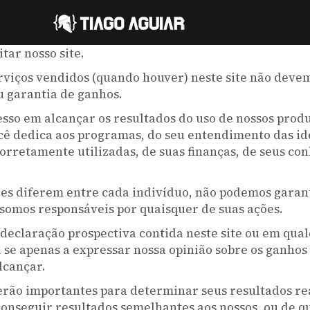
tar nosso site.
rviços vendidos (quando houver) neste site não deve
 garantia de ganhos.
esso em alcançar os resultados do uso de nossos pro
cê dedica aos programas, do seu entendimento das id
orretamente utilizadas, de suas finanças, de seus co
es diferem entre cada indivíduo, não podemos garant
somos responsáveis ​​por quaisquer de suas ações.
declaração prospectiva contida neste site ou em qua
 se apenas a expressar nossa opinião sobre os ganhos
lcançar.
erão importantes para determinar seus resultados re
conseguir resultados semelhantes aos nossos, ou de q