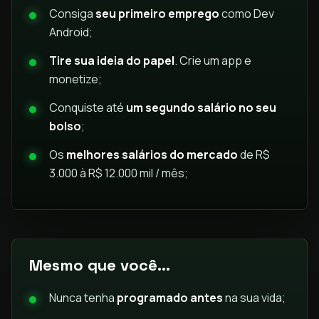
Consiga
seu primeiro emprego
como Dev
Android;
Tire sua ideia do papel
. Crie um app e
monetize;
Conquiste até
um segundo salário no seu
bolso
;
Os
melhores salários do mercado
de R$
3.000 à R$ 12.000 mil / mês;
Mesmo que você...
Nunca tenha
programado antes
na sua vida;