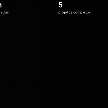
h
5
-aulas
projetos completos