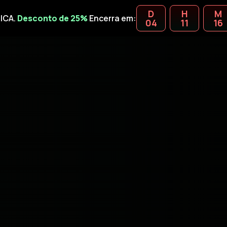
D
H
M
ICA.
Desconto de 25%
Encerra em:
04
11
16