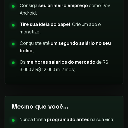
Consiga
seu primeiro emprego
como Dev
Android;
Tire sua ideia do papel
. Crie um app e
monetize;
Conquiste até
um segundo salário no seu
bolso
;
Os
melhores salários do mercado
de R$
3.000 à R$ 12.000 mil / mês;
Mesmo que você...
Nunca tenha
programado antes
na sua vida;