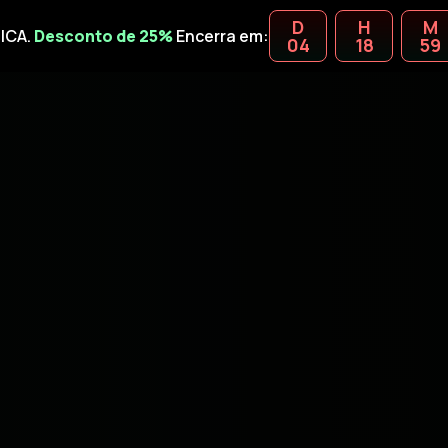
D
H
M
ICA.
Desconto de 25%
Encerra em:
04
18
59