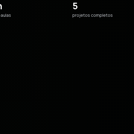
h
5
-aulas
projetos completos