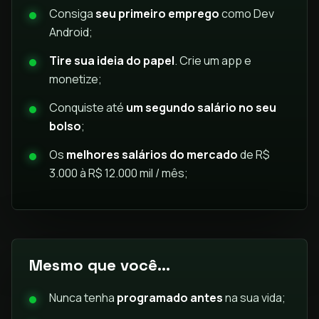
Consiga
seu primeiro emprego
como Dev
Android;
Tire sua ideia do papel
. Crie um app e
monetize;
Conquiste até
um segundo salário no seu
bolso
;
Os
melhores salários do mercado
de R$
3.000 à R$ 12.000 mil / mês;
Mesmo que você...
Nunca tenha
programado antes
na sua vida;