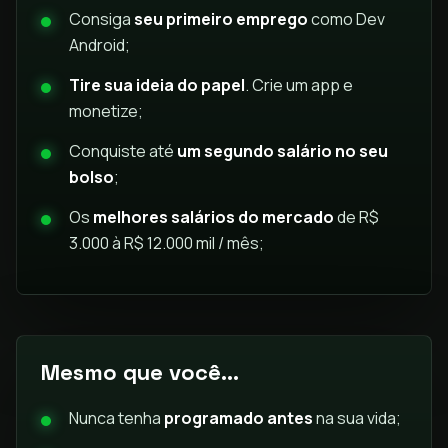
Consiga
seu primeiro emprego
como Dev
Android;
Tire sua ideia do papel
. Crie um app e
monetize;
Conquiste até
um segundo salário no seu
bolso
;
Os
melhores salários do mercado
de R$
3.000 à R$ 12.000 mil / mês;
Mesmo que você...
Nunca tenha
programado antes
na sua vida;