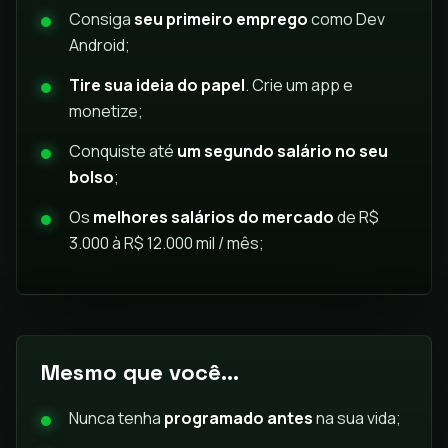
Consiga
seu primeiro emprego
como Dev
Android;
Tire sua ideia do papel
. Crie um app e
monetize;
Conquiste até
um segundo salário no seu
bolso
;
Os
melhores salários do mercado
de R$
3.000 à R$ 12.000 mil / mês;
Mesmo que você...
Nunca tenha
programado antes
na sua vida;