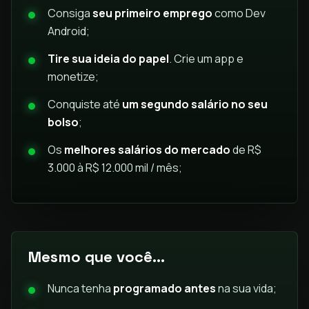
Consiga
seu primeiro emprego
como Dev
Android;
Tire sua ideia do papel
. Crie um app e
monetize;
Conquiste até
um segundo salário no seu
bolso
;
Os
melhores salários do mercado
de R$
3.000 à R$ 12.000 mil / mês;
Mesmo que você...
Nunca tenha
programado antes
na sua vida;