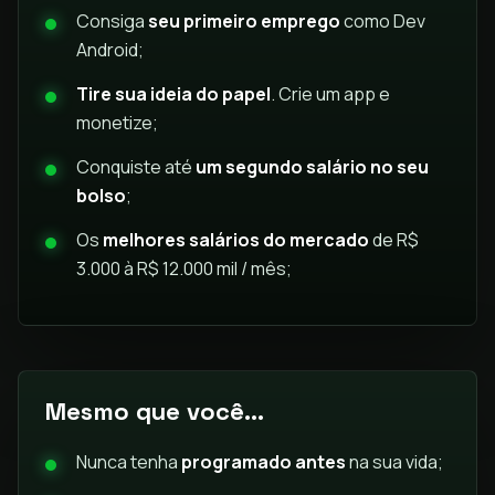
Consiga
seu primeiro emprego
como Dev
Android;
Tire sua ideia do papel
. Crie um app e
monetize;
Conquiste até
um segundo salário no seu
bolso
;
Os
melhores salários do mercado
de R$
3.000 à R$ 12.000 mil / mês;
Mesmo que você...
Nunca tenha
programado antes
na sua vida;