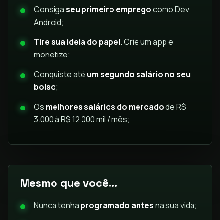
Consiga
seu primeiro emprego
como Dev
Android;
Tire sua ideia do papel
. Crie um app e
monetize;
Conquiste até
um segundo salário no seu
bolso
;
Os
melhores salários do mercado
de R$
3.000 à R$ 12.000 mil / mês;
Mesmo que você...
Nunca tenha
programado antes
na sua vida;