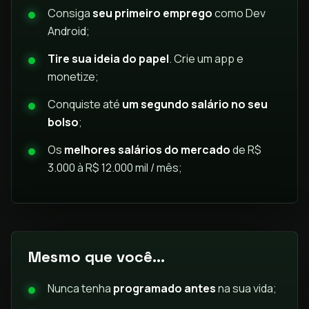
Consiga
seu primeiro emprego
como Dev
Android;
Tire sua ideia do papel
. Crie um app e
monetize;
Conquiste até
um segundo salário no seu
bolso
;
Os
melhores salários do mercado
de R$
3.000 à R$ 12.000 mil / mês;
Mesmo que você...
Nunca tenha
programado antes
na sua vida;