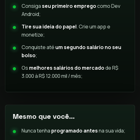
Consiga
seu primeiro emprego
como Dev
Android;
Tire sua ideia do papel
. Crie um app e
monetize;
Conquiste até
um segundo salário no seu
bolso
;
Os
melhores salários do mercado
de R$
3.000 à R$ 12.000 mil / mês;
Mesmo que você...
Nunca tenha
programado antes
na sua vida;