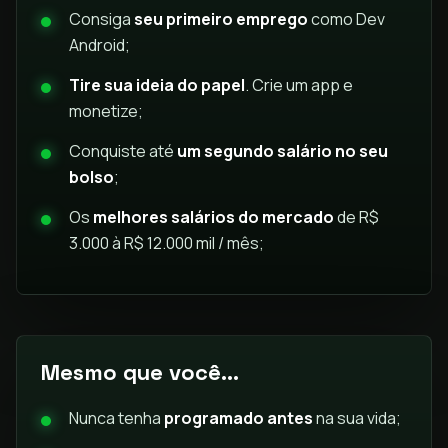
Consiga
seu primeiro emprego
como Dev
Android;
Tire sua ideia do papel
. Crie um app e
monetize;
Conquiste até
um segundo salário no seu
bolso
;
Os
melhores salários do mercado
de R$
3.000 à R$ 12.000 mil / mês;
Mesmo que você...
Nunca tenha
programado antes
na sua vida;