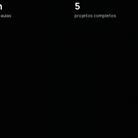
h
5
-aulas
projetos completos