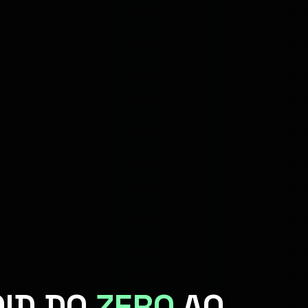
ID DO
ZERO
AO