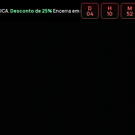
D
H
M
ICA.
Desconto de 25%
Encerra em:
04
10
52