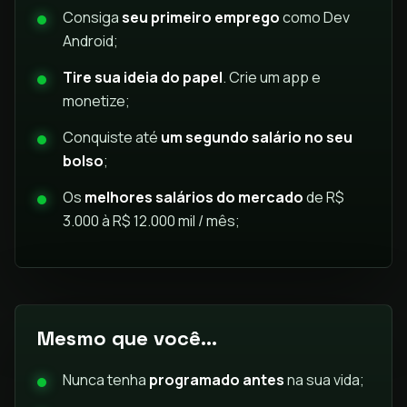
Consiga
seu primeiro emprego
como Dev
Android;
Tire sua ideia do papel
. Crie um app e
monetize;
Conquiste até
um segundo salário no seu
bolso
;
Os
melhores salários do mercado
de R$
3.000 à R$ 12.000 mil / mês;
Mesmo que você...
Nunca tenha
programado antes
na sua vida;