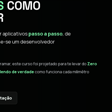
S
COMO
R
 aplicativos
passo a passo
, de
orne-se um desenvolvedor
ar, este curso foi projetado para te levar do
Zero
endo de verdade
como funciona cada milimêtro
ntação