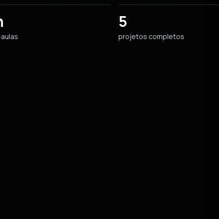
h
5
-aulas
projetos completos