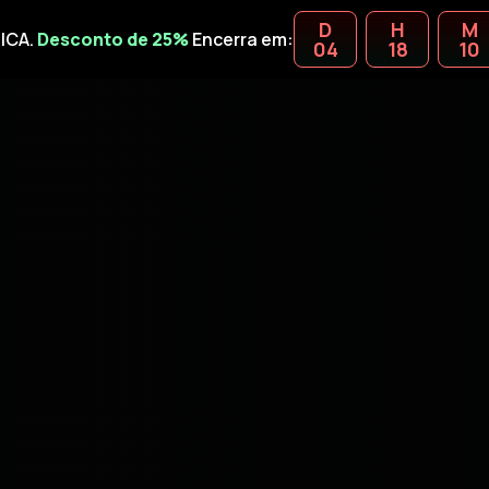
D
H
M
ICA.
Desconto de 25%
Encerra em:
04
18
10