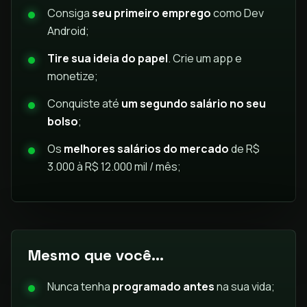
Consiga
seu primeiro emprego
como Dev
Android;
Tire sua ideia do papel
. Crie um app e
monetize;
Conquiste até
um segundo salário no seu
bolso
;
Os
melhores salários do mercado
de R$
3.000 à R$ 12.000 mil / mês;
Mesmo que você...
Nunca tenha
programado antes
na sua vida;