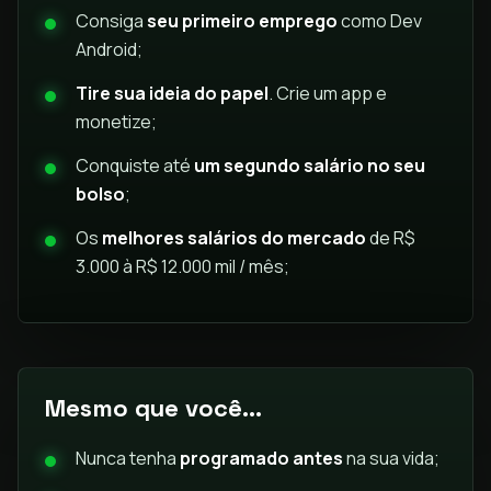
Consiga
seu primeiro emprego
como Dev
Android;
Tire sua ideia do papel
. Crie um app e
monetize;
Conquiste até
um segundo salário no seu
bolso
;
Os
melhores salários do mercado
de R$
3.000 à R$ 12.000 mil / mês;
Mesmo que você...
Nunca tenha
programado antes
na sua vida;