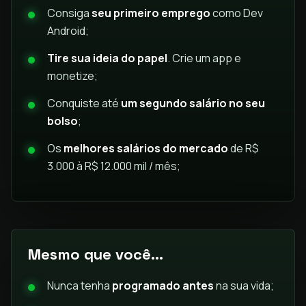
Consiga
seu primeiro emprego
como Dev
Android;
Tire sua ideia do papel
. Crie um app e
monetize;
Conquiste até
um segundo salário no seu
bolso
;
Os
melhores salários do mercado
de R$
3.000 à R$ 12.000 mil / mês;
Mesmo que você...
Nunca tenha
programado antes
na sua vida;